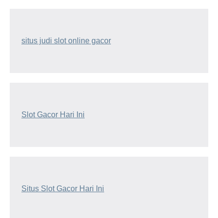
situs judi slot online gacor
Slot Gacor Hari Ini
Situs Slot Gacor Hari Ini