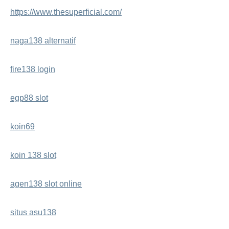
https://www.thesuperficial.com/
naga138 alternatif
fire138 login
egp88 slot
koin69
koin 138 slot
agen138 slot online
situs asu138