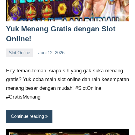
Yuk Menang Gratis dengan Slot
Online!
Slot Online
Juni 12, 2026
James
Reed
Hey teman-teman, siapa sih yang gak suka menang
gratis? Yuk coba main slot online dan raih kesempatan
menang besar dengan mudah! #SlotOnline
#GratisMenang
Continue reading