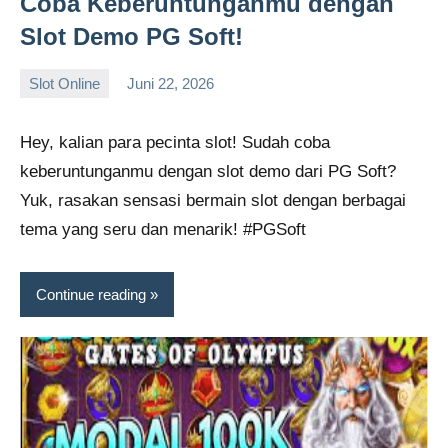
Coba Keberuntunganmu dengan
Slot Demo PG Soft!
Slot Online
Juni 22, 2026
James
Reed
Hey, kalian para pecinta slot! Sudah coba
keberuntunganmu dengan slot demo dari PG Soft?
Yuk, rasakan sensasi bermain slot dengan berbagai
tema yang seru dan menarik! #PGSoft
Continue reading