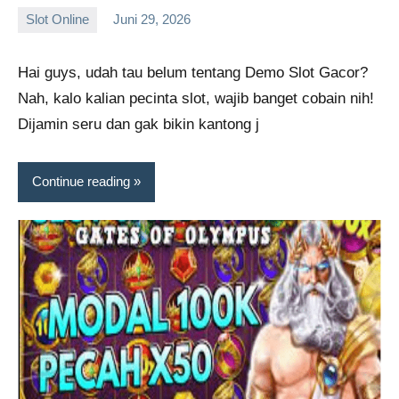
Slot Online
Juni 29, 2026
James
Reed
Hai guys, udah tau belum tentang Demo Slot Gacor?
Nah, kalo kalian pecinta slot, wajib banget cobain nih!
Dijamin seru dan gak bikin kantong j
Continue reading