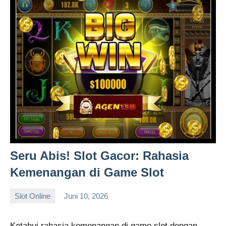
Seru Abis! Slot Gacor: Rahasia
Kemenangan di Game Slot
Slot Online
Juni 10, 2026
James
Reed
Ketahui rahasia kemenangan di game slot dengan