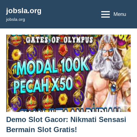
Skip
jobsla.org
to
Menu
jobsla.org
content
Demo Slot Gacor: Nikmati Sensasi
Bermain Slot Gratis!