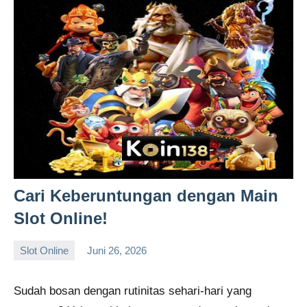
Cari Keberuntungan dengan Main
Slot Online!
Slot Online
Juni 26, 2026
James
Reed
Sudah bosan dengan rutinitas sehari-hari yang