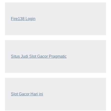
Fire138 Login
Situs Judi Slot Gacor Pragmatic
Slot Gacor Hari ini