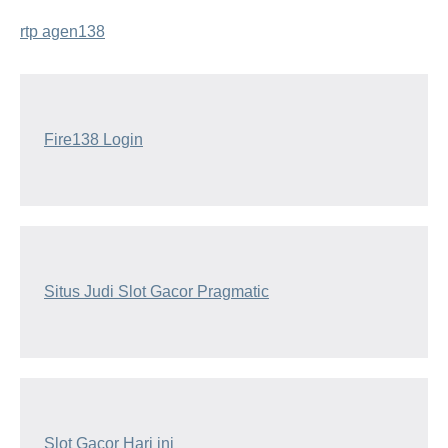
rtp agen138
Fire138 Login
Situs Judi Slot Gacor Pragmatic
Slot Gacor Hari ini