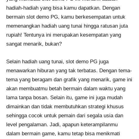
hadiah-hadiah yang bisa kamu dapatkan. Dengan
bermain slot demo PG, kamu berkesempatan untuk
memenangkan hadiah uang tunai hingga ratusan juta
rupiah! Tentunya ini merupakan kesempatan yang
sangat menarik, bukan?
Selain hadiah uang tunai, slot demo PG juga
menawarkan hiburan yang tak terbatas. Dengan tema-
tema yang beragam dan grafik yang menarik, game ini
akan membuatmu betah bermain dalam waktu yang
lama tanpa bosan. Selain itu, game ini juga mudah
dimainkan dan tidak membutuhkan strategi khusus
sehingga cocok untuk pemain dari segala usia dan
level pengalaman. Jadi, apapun keterampilanmu
dalam bermain game, kamu tetap bisa menikmati