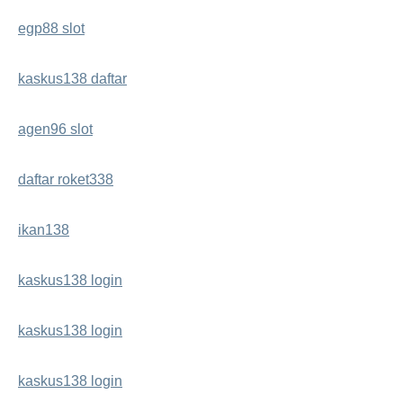
egp88 slot
kaskus138 daftar
agen96 slot
daftar roket338
ikan138
kaskus138 login
kaskus138 login
kaskus138 login