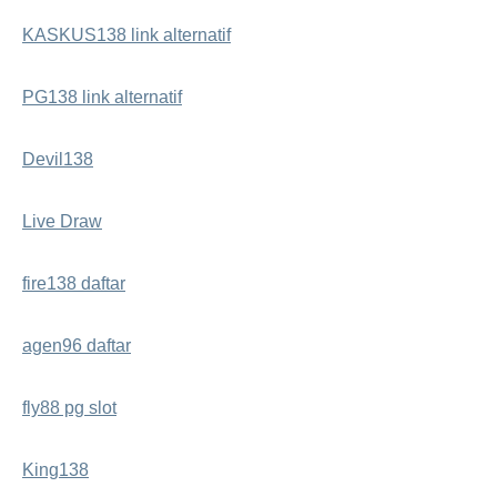
KASKUS138 link alternatif
PG138 link alternatif
Devil138
Live Draw
fire138 daftar
agen96 daftar
fly88 pg slot
King138