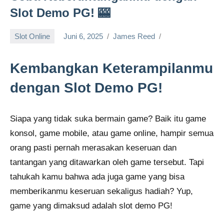
Slot Demo PG! 🎰
Slot Online
Juni 6, 2025
James Reed
Kembangkan Keterampilanmu
dengan Slot Demo PG!
Siapa yang tidak suka bermain game? Baik itu game
konsol, game mobile, atau game online, hampir semua
orang pasti pernah merasakan keseruan dan
tantangan yang ditawarkan oleh game tersebut. Tapi
tahukah kamu bahwa ada juga game yang bisa
memberikanmu keseruan sekaligus hadiah? Yup,
game yang dimaksud adalah slot demo PG!