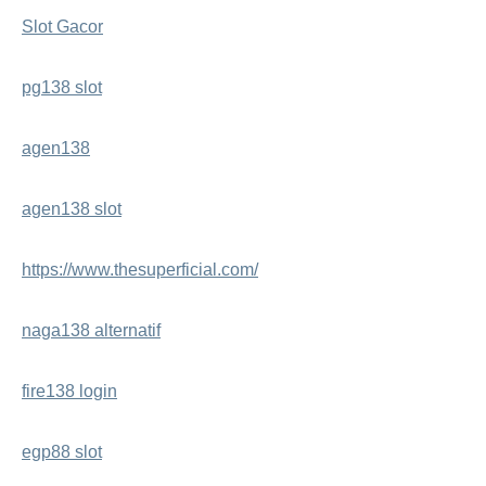
Slot Gacor
pg138 slot
agen138
agen138 slot
https://www.thesuperficial.com/
naga138 alternatif
fire138 login
egp88 slot