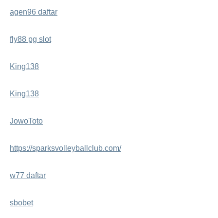
agen96 daftar
fly88 pg slot
King138
King138
JowoToto
https://sparksvolleyballclub.com/
w77 daftar
sbobet