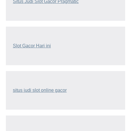
Situs Judi Slot Gacor Pragmatic
Slot Gacor Hari ini
situs judi slot online gacor