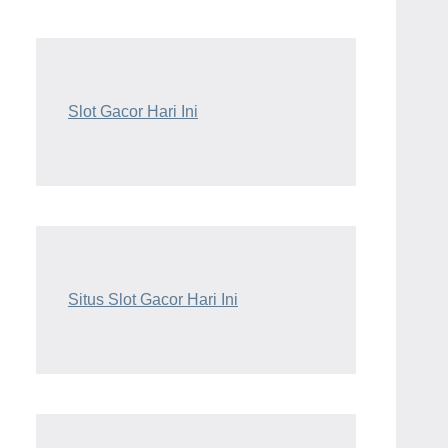
Slot Gacor Hari Ini
Situs Slot Gacor Hari Ini