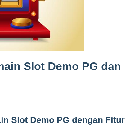
main Slot Demo PG dan
in Slot Demo PG dengan Fitur