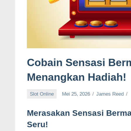
Cobain Sensasi Ber
Menangkan Hadiah!
Slot Online
Mei 25, 2026
James Reed
Merasakan Sensasi Berma
Seru!