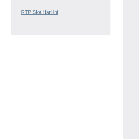
RTP Slot Hari Ini