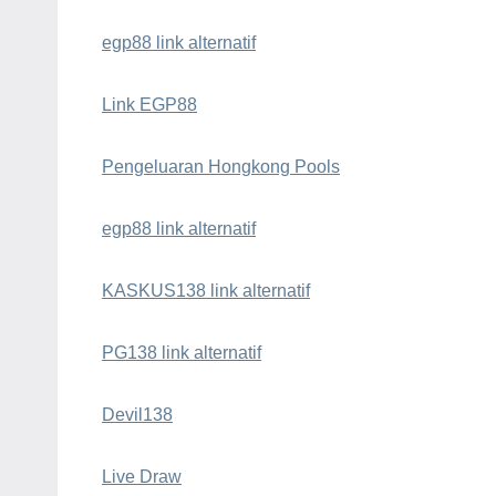
egp88 link alternatif
Link EGP88
Pengeluaran Hongkong Pools
egp88 link alternatif
KASKUS138 link alternatif
PG138 link alternatif
Devil138
Live Draw