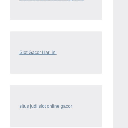
Slot Gacor Hari ini
situs judi slot online gacor