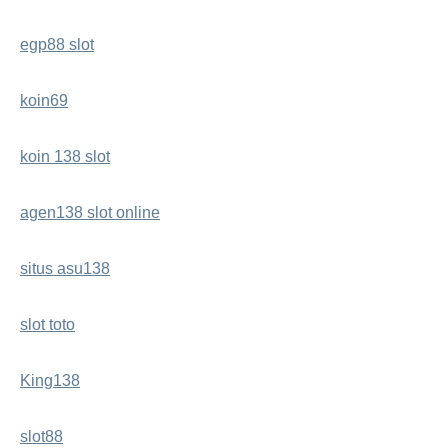
egp88 slot
koin69
koin 138 slot
agen138 slot online
situs asu138
slot toto
King138
slot88