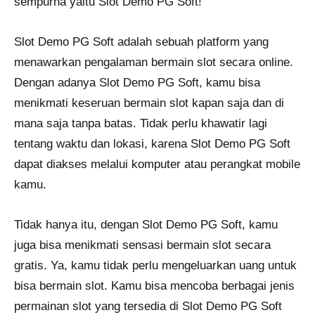
sempurna yaitu Slot Demo PG Soft!
Slot Demo PG Soft adalah sebuah platform yang
menawarkan pengalaman bermain slot secara online.
Dengan adanya Slot Demo PG Soft, kamu bisa
menikmati keseruan bermain slot kapan saja dan di
mana saja tanpa batas. Tidak perlu khawatir lagi
tentang waktu dan lokasi, karena Slot Demo PG Soft
dapat diakses melalui komputer atau perangkat mobile
kamu.
Tidak hanya itu, dengan Slot Demo PG Soft, kamu
juga bisa menikmati sensasi bermain slot secara
gratis. Ya, kamu tidak perlu mengeluarkan uang untuk
bisa bermain slot. Kamu bisa mencoba berbagai jenis
permainan slot yang tersedia di Slot Demo PG Soft