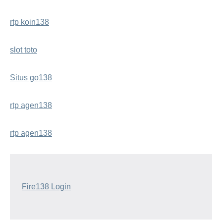
rtp koin138
slot toto
Situs go138
rtp agen138
rtp agen138
Fire138 Login