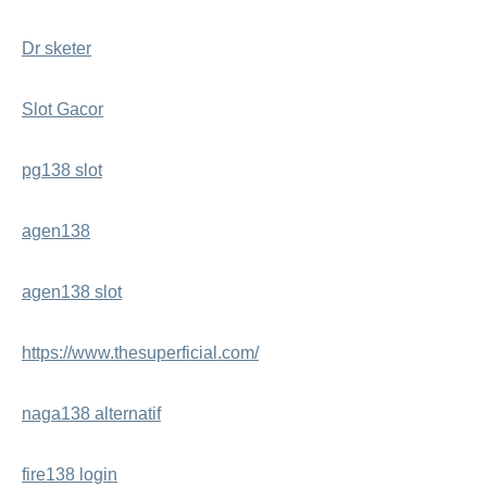
Dr sketer
Slot Gacor
pg138 slot
agen138
agen138 slot
https://www.thesuperficial.com/
naga138 alternatif
fire138 login