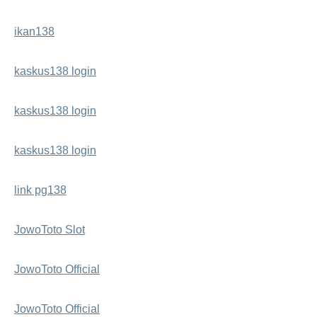
ikan138
kaskus138 login
kaskus138 login
kaskus138 login
link pg138
JowoToto Slot
JowoToto Official
JowoToto Official