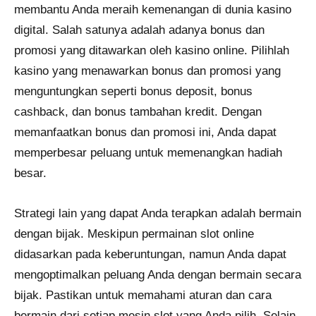
membantu Anda meraih kemenangan di dunia kasino
digital. Salah satunya adalah adanya bonus dan
promosi yang ditawarkan oleh kasino online. Pilihlah
kasino yang menawarkan bonus dan promosi yang
menguntungkan seperti bonus deposit, bonus
cashback, dan bonus tambahan kredit. Dengan
memanfaatkan bonus dan promosi ini, Anda dapat
memperbesar peluang untuk memenangkan hadiah
besar.
Strategi lain yang dapat Anda terapkan adalah bermain
dengan bijak. Meskipun permainan slot online
didasarkan pada keberuntungan, namun Anda dapat
mengoptimalkan peluang Anda dengan bermain secara
bijak. Pastikan untuk memahami aturan dan cara
bermain dari setiap mesin slot yang Anda pilih. Selain