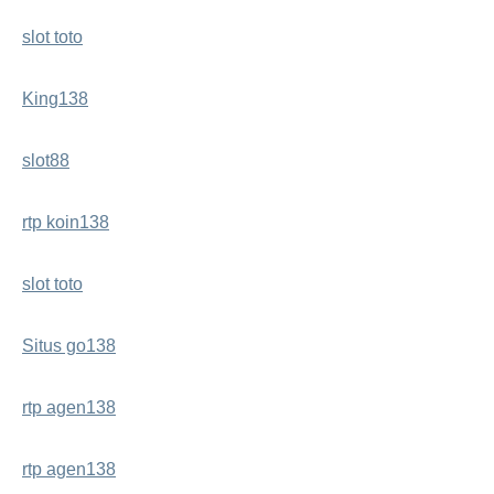
slot toto
King138
slot88
rtp koin138
slot toto
Situs go138
rtp agen138
rtp agen138