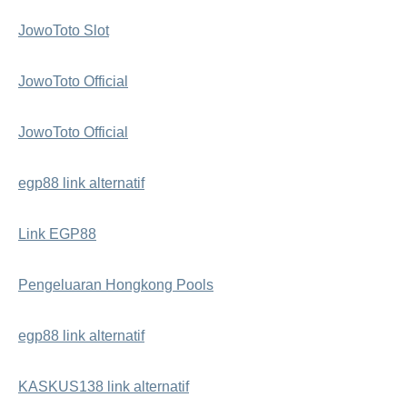
JowoToto Slot
JowoToto Official
JowoToto Official
egp88 link alternatif
Link EGP88
Pengeluaran Hongkong Pools
egp88 link alternatif
KASKUS138 link alternatif