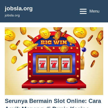
Skip
jobsla.org
to
Menu
jobsla.org
content
Serunya Bermain Slot Online: Cara