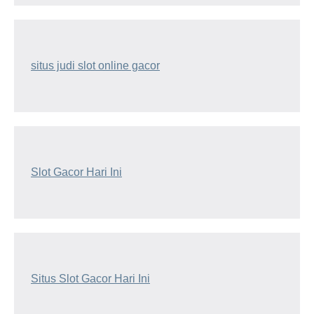
situs judi slot online gacor
Slot Gacor Hari Ini
Situs Slot Gacor Hari Ini