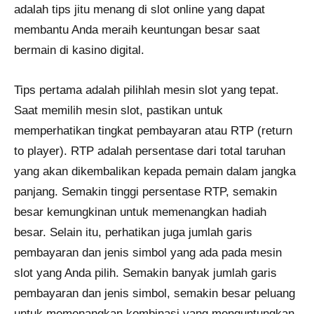
adalah tips jitu menang di slot online yang dapat
membantu Anda meraih keuntungan besar saat
bermain di kasino digital.
Tips pertama adalah pilihlah mesin slot yang tepat.
Saat memilih mesin slot, pastikan untuk
memperhatikan tingkat pembayaran atau RTP (return
to player). RTP adalah persentase dari total taruhan
yang akan dikembalikan kepada pemain dalam jangka
panjang. Semakin tinggi persentase RTP, semakin
besar kemungkinan untuk memenangkan hadiah
besar. Selain itu, perhatikan juga jumlah garis
pembayaran dan jenis simbol yang ada pada mesin
slot yang Anda pilih. Semakin banyak jumlah garis
pembayaran dan jenis simbol, semakin besar peluang
untuk memenangkan kombinasi yang menguntungkan.