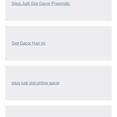
Situs Judi Slot Gacor Pragmatic
Slot Gacor Hari ini
situs judi slot online gacor