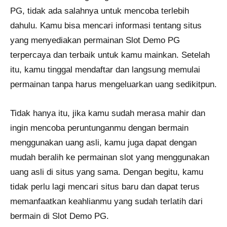
PG, tidak ada salahnya untuk mencoba terlebih
dahulu. Kamu bisa mencari informasi tentang situs
yang menyediakan permainan Slot Demo PG
terpercaya dan terbaik untuk kamu mainkan. Setelah
itu, kamu tinggal mendaftar dan langsung memulai
permainan tanpa harus mengeluarkan uang sedikitpun.
Tidak hanya itu, jika kamu sudah merasa mahir dan
ingin mencoba peruntunganmu dengan bermain
menggunakan uang asli, kamu juga dapat dengan
mudah beralih ke permainan slot yang menggunakan
uang asli di situs yang sama. Dengan begitu, kamu
tidak perlu lagi mencari situs baru dan dapat terus
memanfaatkan keahlianmu yang sudah terlatih dari
bermain di Slot Demo PG.