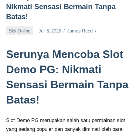
Nikmati Sensasi Bermain Tanpa
Batas!
Slot Online
Juli 6, 2025
James Reed
Serunya Mencoba Slot
Demo PG: Nikmati
Sensasi Bermain Tanpa
Batas!
Slot Demo PG merupakan salah satu permainan slot
yang sedang populer dan banyak diminati oleh para