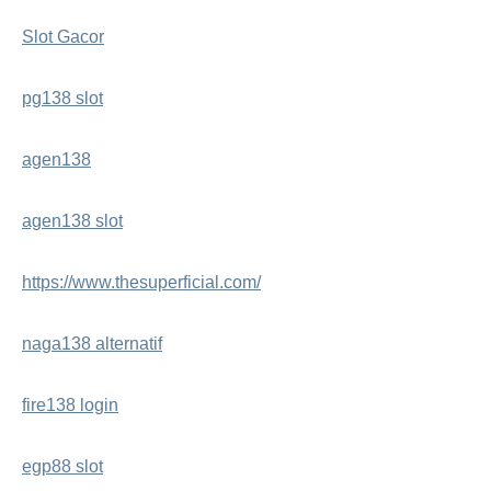
Slot Gacor
pg138 slot
agen138
agen138 slot
https://www.thesuperficial.com/
naga138 alternatif
fire138 login
egp88 slot