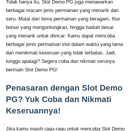
Tidak hanya itu, Slot Demo PG juga menawarkan
berbagai macam jenis permainan yang menarik dan
seru. Mulai dari tema permainan yang beragam, fitur
bonus yang menguntungkan, hingga hadiah besar
yang menarik untuk diincar. Kamu dapat mencoba
berbagai jenis permainan slot dalam waktu yang lama
dan menikmati keseruan yang tidak terbatas. Jadi,
tunggu apalagi? Segera coba dan nikmati serunya
bermain Slot Demo PG!
Penasaran dengan Slot Demo
PG? Yuk Coba dan Nikmati
Keseruannya!
Jika kamu masih ragu-ragu untuk mencoba Slot Demo