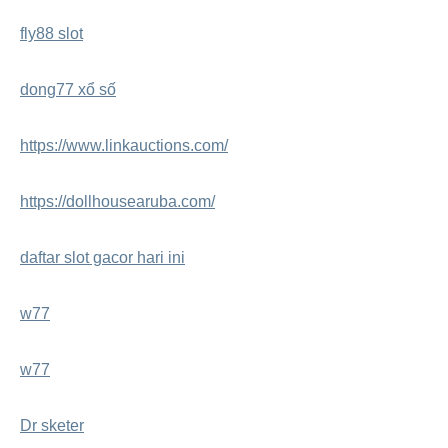
fly88 slot
dong77 xổ số
https://www.linkauctions.com/
https://dollhousearuba.com/
daftar slot gacor hari ini
w77
w77
Dr sketer