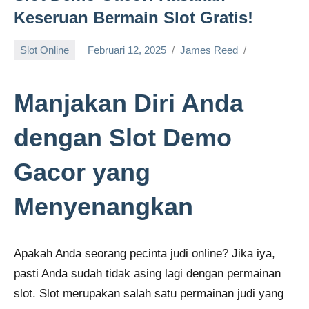
Keseruan Bermain Slot Gratis!
Slot Online
Februari 12, 2025
James Reed
Manjakan Diri Anda
dengan Slot Demo
Gacor yang
Menyenangkan
Apakah Anda seorang pecinta judi online? Jika iya,
pasti Anda sudah tidak asing lagi dengan permainan
slot. Slot merupakan salah satu permainan judi yang