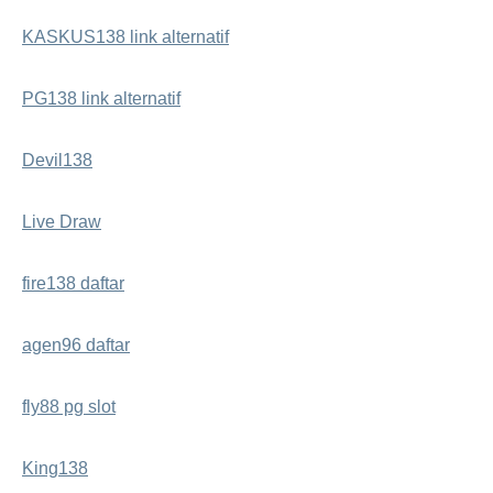
KASKUS138 link alternatif
PG138 link alternatif
Devil138
Live Draw
fire138 daftar
agen96 daftar
fly88 pg slot
King138