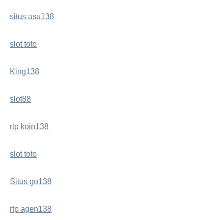
situs asu138
slot toto
King138
slot88
rtp koin138
slot toto
Situs go138
rtp agen138