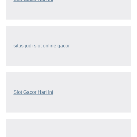
situs judi slot online gacor
Slot Gacor Hari Ini