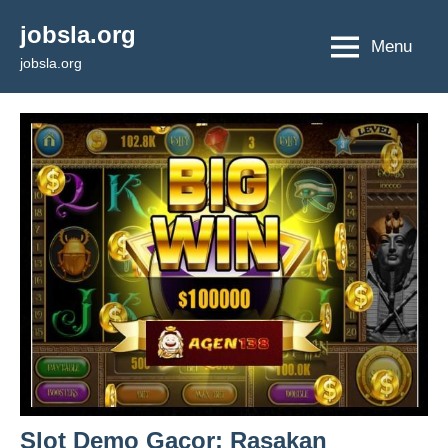
Skip
jobsla.org
to
Menu
jobsla.org
content
Slot Demo Gacor: Rasakan