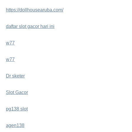
https://dollhousearuba.com/
daftar slot gacor hari ini
w77
w77
Dr sketer
Slot Gacor
pg138 slot
agen138